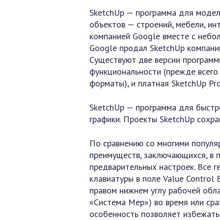
SketchUp — программа для моде
объектов — строений, мебели, ин
компанией Google вместе с небо
Google продал SketchUp компании 
Существуют две версии программ
функциональности (прежде всего
форматы), и платная SketchUp Pro
SketchUp — программа для быстр
графики. Проекты SketchUp сохран
По сравнению со многими попул
преимуществ, заключающихся, в п
предварительных настроек. Все г
клавиатуры в поле Value Control
правом нижнем углу рабочей обла
«Система Мер») во время или сра
особенность позволяет избежать