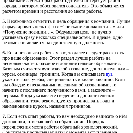
проживания. Некоторых работодателей интересует район
города, в котором обосновался соискатель. Это объясняется
расчетом времени и расстояния до места работы.
5.
Необходимо отметить и цель обращения к компании. Лучше
формулировать цель с фраз: «Соискание должности…» или
«Получение позиции…». Обдумывая цель, не нужно
указывать сразу несколько специальностей. В идеале, одно
резюме составляется на единственную должность.
6.
Если нет опыта работы у вас, то далее следует рассказать
про ваше образование. Этот раздел лучше разбить на
несколько частей: базовое и дополнительное образования.
Базовым считается вузовское образование, дополнительным –
курсы, семинары, тренинги. Когда вы описываете
вуз
,
укажите годы учёбы, специальность и квалификацию. Если
вы обладаете несколькими высшими образованиями, то
начните с последнего полученного вами, а закончите –
первым. Когда указываете сведения о дополнительном
образовании, тоже рекомендуется прописывать годы и
наименование курсов, названия тренингов.
7.
Если есть опыт работы, то вам необходимо написать о нём
до колонки, отвечающей за образование. Порядок
перечисления места работы обратный хронологический.
Соискатель прописывает даты с момента вступления на