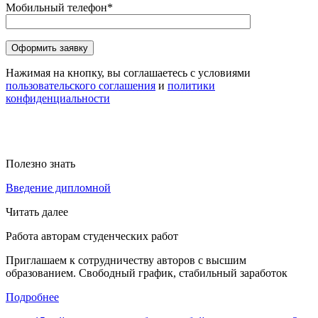
Мобильный телефон*
Нажимая на кнопку, вы соглашаетесь с условиями
пользовательского соглашения
и
политики
конфиденциальности
Оставьте
это
Оставьте
поле
это
Оставьте
пустым.
поле
Полезно знать
это
пустым.
поле
Введение дипломной
пустым.
Читать далее
Работа авторам студенческих работ
Приглашаем к сотрудничеству авторов с высшим
образованием. Свободный график, стабильный заработок
Подробнее