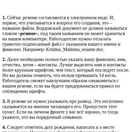
Оставьте
это
Оставьте
поле
это
Оставьте
пустым.
поле
1.
Сейчас резюме составляются в электронном виде. И,
это
пустым.
первое, что учитывается в вопросе его создания, это –
поле
название файла. Вордовский документ не должен называться
пустым.
словом «
резюме
», под таким названием он может храниться
на вашем компьютере. Работодателю нужно отсылать
грамотно подписанный файл с указанием вашего имени и
фамилии. Например: Kristina_Malinina_resume.doc.
2.
Далее необходимо полностью указать вашу фамилию, имя,
отчество, затем – контакты. Лучше выделить имя и контакты
более крупным шрифтом, чем текст, который последует после.
Но вы должны помнить, что нельзя превышать 14 кегль.
Работодатель сможет наилучшим образом ознакомиться с
вашим резюме, если вы будете придерживаться правил по
соблюдению шрифта.
3.
В резюме не нужно указывать про развод. Это негативно
сказывается на мнении читающего его. Пропустите этот
пункт. Если на личном фронте у вас всё хорошо, то тогда
укажите, что вы порядочный семьянин.
4.
Следует отметить дату рождения, написать и о месте