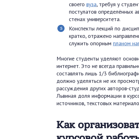
своего
вуза
, требуя у студе
постулатов определённых ав
стенах университета.
Конспекты лекций по дисципл
кратко, отражено направлен
служить опорным
планом на
Многие студенты уделяют основн
интернет. Это не всегда правиль
составлять лишь 1/3 библиографи
должно уделяться не их просмотр
рассуждения других авторов-сту
Львиная доля информации в курс
источников, текстовых материало
Как организова
курсовой работ